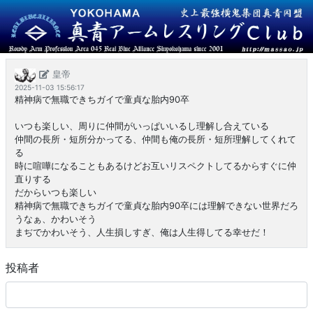
皇帝
2025-11-03 15:56:17
精神病で無職できちガイで童貞な胎内90卒
いつも楽しい、周りに仲間がいっぱいいるし理解し合えている
仲間の長所・短所分かってる、仲間も俺の長所・短所理解してくれて
る
時に喧嘩になることもあるけどお互いリスペクトしてるからすぐに仲
直りする
だからいつも楽しい
精神病で無職できちガイで童貞な胎内90卒には理解できない世界だろ
うなぁ、かわいそう
まぢでかわいそう、人生損しすぎ、俺は人生得してる幸せだ！
投稿者